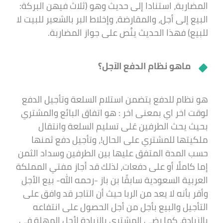
المضاربة، استنادا إلى حديث وهو (ثلاث فيهن البركة:
البيع إلى أجل، والمقارضة، وإخلاط البر بالشعير للبيت لا
للبيع) فهذا الحديث ينُص على جواز المضاربة.
ماهو نظام الدفع الآجل؟
هو نظام للدفع يتضمن استلام السلعة وتأجيل الدفع
لوقت اخر اي بمعنى اخر : هو اتفاق البائع والمشتري
بحيث يحث الطرفين عَلى تسليم السلعة وانتقال
ملكيتها للمشتري على الحال!، وتأجيل دفع ثمنها
حسب المدة المتفق عليها بين الطرفين وسداد الثمن
إما كاملًا أو على دفعات، لذلك قد أجاز مفتي المملكة
العربية السعودية سابقًا بن باز -رحمه الله- بيع الأجل
وأقر بأنه لا يعد من الربا حيث أن التاجر قد وافق على
التأجيل والبيع بأجل من أجل الحصول على انتفاعه
بالزيادة، كما رضي المشتري بالزيادة لأجل المهلة في