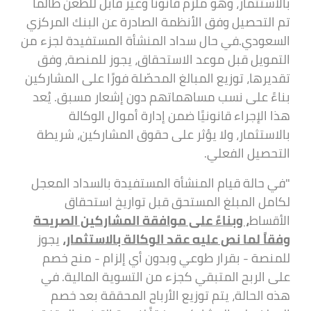
بالاستثمار، وهو ملزم قانونًا وغير قابل للطعن طالما
تم التحصيل وفق الأنظمة الصادرة عن البنك المركزي
السعودي.في حال سداد المنشأة المستفيدة لجزء من
التمويل قبل موعد الاستحقاق، يجوز للمنصة، وفق
تقديرها، توزيع المبالغ المحصّلة فورًا على المشاركين
بناءً على نسب مساهماتهم دون إشعار مسبق. يُعد
هذا الإجراء قانونيًا ضمن إدارة أموال الوكالة
بالاستثمار، ولا يؤثر على حقوق المشاركين، شريطة
التحصيل الفعلي.
"في حالة قيام المنشأة المستفيدة بالسداد المعجل
لكامل المبلغ المستحق قبل تواريخ استحقاق
الأقساط
، وبناءً على موافقة المشاركين الصريحة
وفقاً لما نص عليه عقد الوكالة بالاستثمار،
يجوز
للمنصة - بقرار طوعي وبدون أي إلزام - منح خصم
على الربح المتبقي كجزء من التسوية المالية. في
هذه الحالة، يتم توزيع الأرباح المحققة بعد خصم