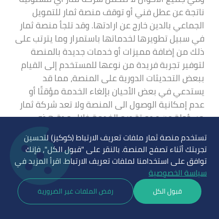
ناتجة عن عطل فني أو توقف منصة ثمار للتمويل
الجماعي بالدين خارج عن ارادتها. وقد تلجأ منصة ثمار
في سبيل تطويرها لخدماتها باستمرار وما يترتب على
ذلك من إضافة مميزات أو خدمات جديدة بالمنصة
لتوفير تجربة فريدة من نوعها للمستخدم إلى القيام
ببعض التحديثات الدورية على المنصة، مما قد
يستدعي في بعض الأحيان بإلغاء الخدمة مؤقتًا أو
عدم إمكانية الوصول الى المنصة ولا تعد شركة ثمار
مسؤولة عن عدم تقديم الخدمة خلال مدة هذه
الإصلاحات، وتبذل شركة ثمار المساعي المعقولة
تستخدم منصة ثمار ملفات تعريف الارتباط (كوكيز) لتحسين
لإعادة خدماتها للعمل في أقرب وقت.
تجربتك أثناء تصفح المنصة. بالنقر على "قبول الكل"، فإنك
توافق على استخدامنا لملفات تعريف الارتباط. اقرأ المزيد في
سياسة الخصوصية
البند الخامس عشر: عدم الاجتذاب
قبول الكل
رفض الملفات غير الضرورية
يلتزم المستخدم بعدم إبرام أي اتفاق تمويل مع