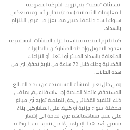
تحديثات "سمة": يتم تزويد الشركة السعودية
للمعلومات الائتمانية (سمة) بتقارير أسبوعية تعكس
سلوك السداد للمقترضين، مما يعزز من فرص الالتزام
بالسداد.
كما تلتزم المنصة بمتابعة التزام المنشآت المستفيدة
بعقود التمويل وإحاطة المشاركين بالتطورات
المتعلقة بالسداد المبكر أو التعثر أو النزاعات
القضائية وذلك خلال 72 ساعة من تاريخ تحقق اي من
هذه الحالات.
وفي حال تعثر المنشأة المستفيدة عن سداد المبالغ
المستحقة، واتخاذ المنصة إجراءات قانونية، بما في
ذلك التنفيذ القضائي، يحق للمنصة توزيع أي مبالغ
محصّلة، سواء جزئية أو كلية، على المشاركين بناءً
على نسب مساهماتهم دون الحاجة إلى إشعار
مسبق. يُعد هذا الإجراء جزءًا من تنفيذ عقد الوكالة